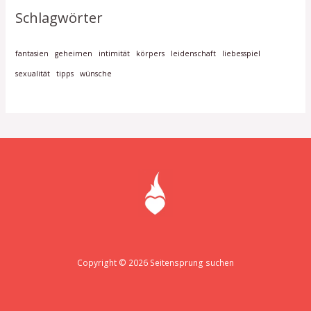
Schlagwörter
fantasien
geheimen
intimität
körpers
leidenschaft
liebesspiel
sexualität
tipps
wünsche
Copyright © 2026 Seitensprung suchen